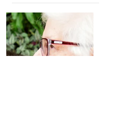
graviditetsdiabetes (GDM) - en
kommande studie!
Eva berättar om en kommande
internationell studie för att hitta
kosttillskott för att behandla kvinnor
med risk för graviditetsdiabetes.