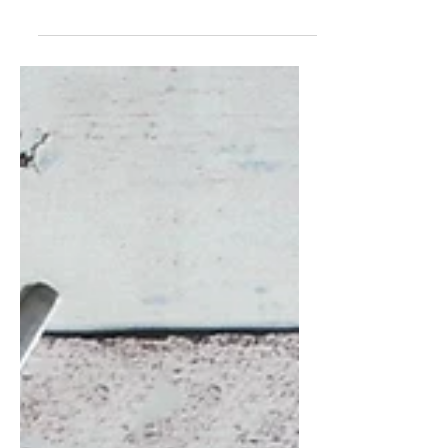
gravid?
Idag i Sverige rekommenderar man
fyra vaccinationer för gravida: Kikhosta,
RS, Covid och influensa. Ska man låta
sig vaccineras som gravid?