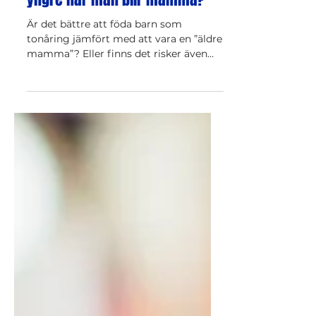
det verkligen bättre att va
yngre när man blir mamma?
Är det bättre att föda barn som
tonåring jämfört med att vara en ”äldre
mamma”? Eller finns det risker även
med att vara en ung mamma?