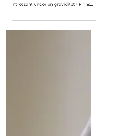
graviditet - vilka är riskerna?
Många kvinnor i fertil ålder känner till
denna bakterie men varför är den
intressant under en graviditet? Finns
det risker med bakterierna?