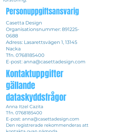
Personuppgiftsansvarig
Casetta Design
Organisationsnummer:
891225-
0688
Adress: Lasarettsvägen 1, 13145
Nacka
Tfn.
0768185400
E-post:
anna@casettadesign.com
Kontaktuppgifter
gällande
dataskyddsfrågor
Anna Itzel Cazita
Tfn.
0768185400
E-post:
anna@casettadesign.com
Den registrerade rekommenderas att
kontakta ovan nämnda