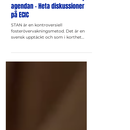
STAN-metod fortsätter vara på
agendan - Heta diskussioner
på ECIC
STAN är en kontroversiell
fosterövervakningsmetod. Det är en
svensk upptäckt och som i korthet
innebär en digital övervakning av
fostret.