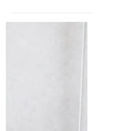
Det finns ju många huskurer gällande
att starta sin förlossning, men har
någon av dem något vetenskapligt
bevis?