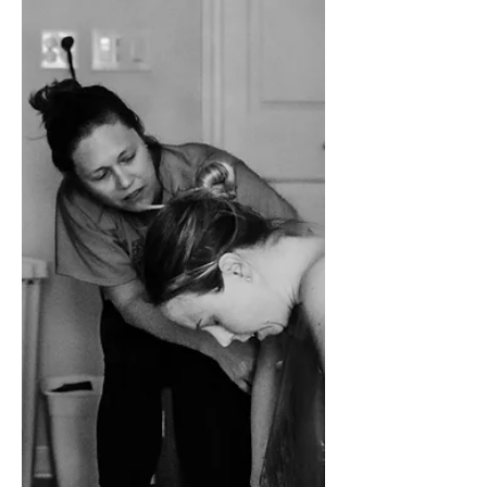
En förlossningsberättelse där man
ställer sig frågan om en förlossning
kan vara enkel? Varför säga nej till
smärtstillande som finns?