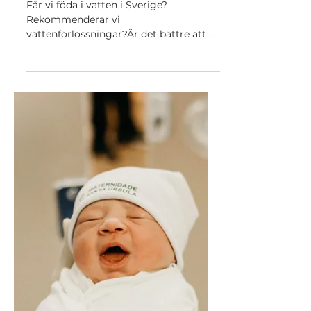
17 maj 2023
5 min läsning
Vattenförlossningar - dess
historia och hur det ska gå till
Får vi föda i vatten i Sverige?
Rekommenderar vi
vattenförlossningar?Är det bättre att
föda i vatten? Är det en god
smärtlindring?