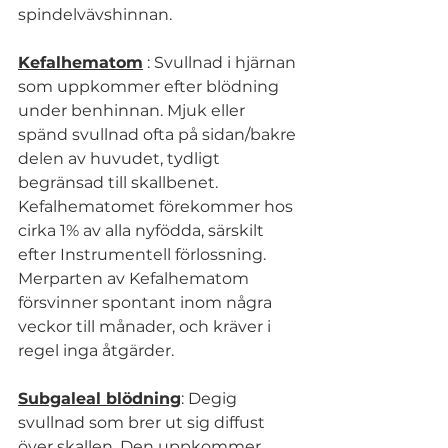
spindelvävshinnan.
Kefalhematom
 : Svullnad i hjärnan 
som uppkommer efter blödning 
under benhinnan. Mjuk eller 
spänd svullnad ofta på sidan/bakre 
delen av huvudet, tydligt 
begränsad till skallbenet. 
Kefalhematomet förekommer hos 
cirka 1% av alla nyfödda, särskilt 
efter Instrumentell förlossning. 
Merparten av Kefalhematom 
försvinner spontant inom några 
veckor till månader, och kräver i 
regel inga åtgärder.
Subgaleal blödning
: Degig 
svullnad som brer ut sig diffust 
över skallen. Den uppkommer 