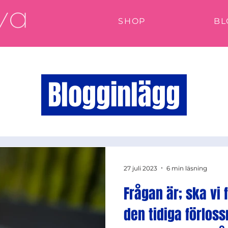
SHOP
BL
Blogginlägg
27 juli 2023
6 min läsning
Frågan är; ska vi
den tidiga förloss