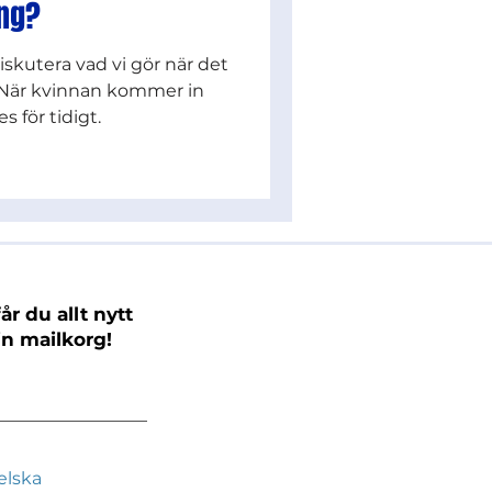
ång?
skutera vad vi gör när det
. När kvinnan kommer in
s för tidigt.
år du allt nytt
in mailkorg!
elska