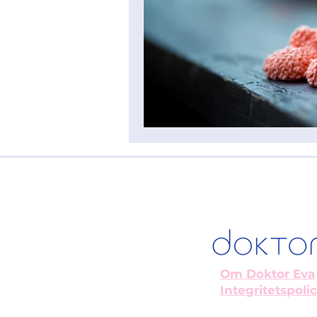
Om Doktor Eva
Integritetspoli