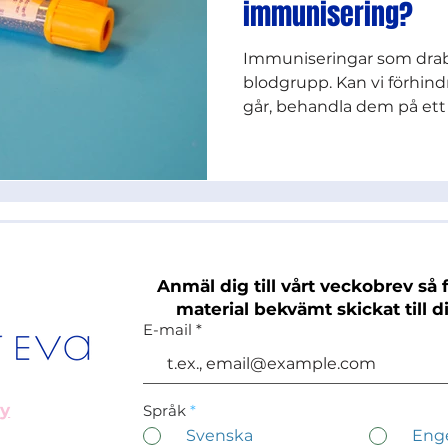
immunisering?
Immuniseringar som drab
blodgrupp. Kan vi förhind
går, behandla dem på ett 
Anmäl dig till vårt veckobrev så f
material bekvämt skickat till d
E-mail
cy
Språk
*
Svenska
Eng