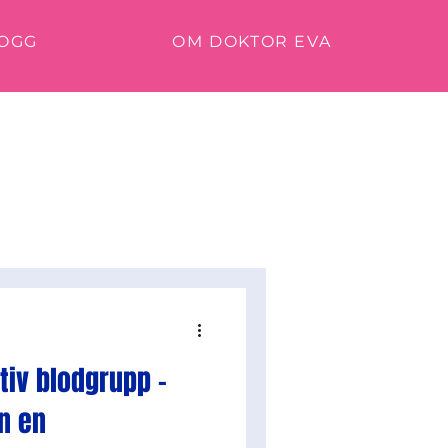
OGG
OM DOKTOR EVA
iv blodgrupp -
n en