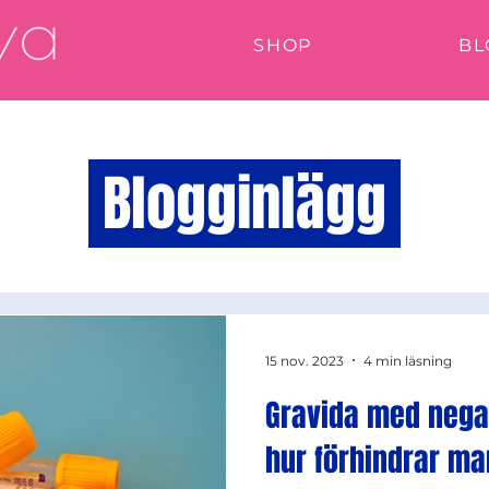
SHOP
BL
Blogginlägg
15 nov. 2023
4 min läsning
Gravida med negat
hur förhindrar ma