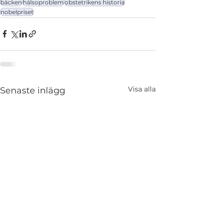
bäcken
hälsoproblem
obstetrikens historia
nobelpriset
Visa alla
Senaste inlägg