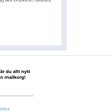
ag ska försöka att besvara.
år du allt nytt
in mailkorg!
elska