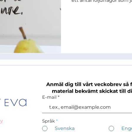
ett antal följdfrågor som j
Anmäl dig till vårt veckobrev så f
material bekvämt skickat till d
E-mail
cy
Språk
*
Svenska
Eng