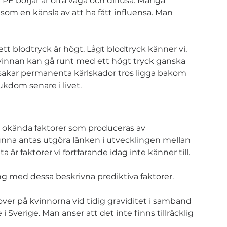
 börjar är ofta vaga och diffusa. Många 
som en känsla av att ha fått influensa. Man 
tt blodtryck är högt. Lågt blodtryck känner vi, 
kvinnan kan gå runt med ett högt tryck ganska 
orsakar permanenta kärlskador tros ligga bakom 
ukdom senare i livet.
ls okända faktorer som produceras av 
na antas utgöra länken i utvecklingen mellan 
a är faktorer vi fortfarande idag inte känner till.
ng med dessa beskrivna prediktiva faktorer. 
over på kvinnorna vid tidig graviditet i samband 
 i Sverige. Man anser att det inte finns tillräcklig 