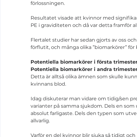
förlossningen.
Resultatet visade att kvinnor med signifik
PE i graviditeten och då var detta framför a
Flertalet studier har sedan gjorts av oss o
förflutit, och många olika ”biomarkörer” för 
Potentiella biomarkörer i första trimeste
Potentiella biomarkörer i andra trimeste
Detta är alltså olika ämnen som skulle kunna 
kvinnans blod.
Idag diskuterar man vidare om tidig/sen pree
varianter på samma sjukdom. Dels en som ut
absolut farligaste. Dels den typen som utvec
allvarlig. 
Varför en del kvinnor blir sjuka så tidigt och