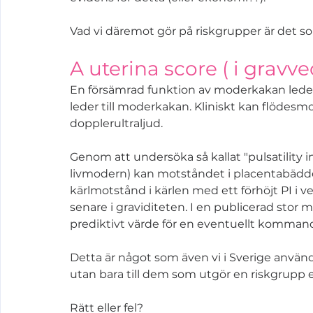
Vad vi däremot gör på riskgrupper är det som 
A uterina score ( i gravv
En försämrad funktion av moderkakan leder 
leder till moderkakan. Kliniskt kan flödesm
dopplerultraljud. 
Genom att undersöka så kallat "pulsatility ind
livmodern) kan motståndet i placentabädde
kärlmotstånd i kärlen med ett förhöjt PI i v
senare i graviditeten. I en publicerad stor m
prediktivt värde för en eventuellt komman
Detta är något som även vi i Sverige använder
utan bara till dem som utgör en riskgrupp ell
Rätt eller fel? 