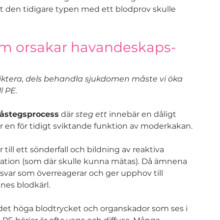
llt den tidigare typen med ett blodprov skulle 
om orsakar havandeskaps-
iktera, dels behandla sjukdomen måste vi öka 
l PE.
våstegsprocess
 där 
steg ett
 innebär en dåligt 
er en för tidigt sviktande funktion av moderkakan.
ll ett sönderfall och bildning av reaktiva 
ion (som där skulle kunna mätas). Då ämnena 
ar som överreagerar och ger upphov till 
es blodkärl. 
 det höga blodtrycket och organskador som ses i 