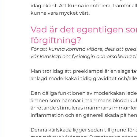
idag okänt. Att kunna identifiera, framför a
kunna vara mycket värt.
Vad är det egentligen s
förgiftning?
För att kunna komma vidare, dels att pred
vår kunskap om fysiologin och orsakerna til
Man tror idag att preeklampsi är en slags 
t
anlagd moderkaka i tidig graviditet och/ell
Den dåliga funktionen av moderkakan leder ti
ämnen som hamnar i mammans blodcirkulat
är retande stimuleras mammans immunförsv
inflammation och en generell skada på henn
Denna kärlskada ligger sedan till grund för