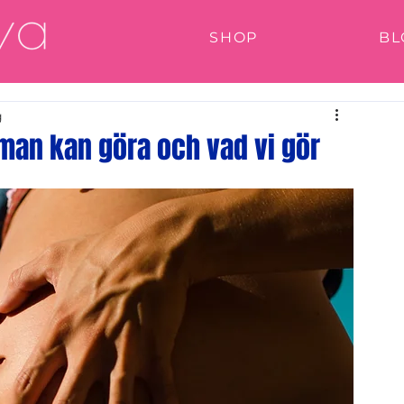
SHOP
BL
g
man kan göra och vad vi gör