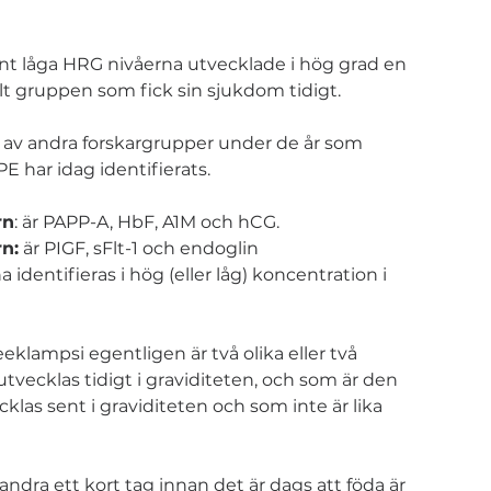
ant låga HRG nivåerna utvecklade i hög grad en 
llt gruppen som fick sin sjukdom tidigt.
ch av andra forskargrupper under de år som 
PE har idag identifierats.
rn
: är PAPP-A, HbF, A1M och hCG.
rn:
 är PIGF, sFlt-1 och endoglin
identifieras i hög (eller låg) koncentration i 
klampsi egentligen är två olika eller två 
vecklas tidigt i graviditeten, och som är den 
klas sent i graviditeten och som inte är lika 
 andra ett kort tag innan det är dags att föda är 