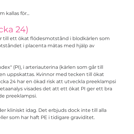
kallas för...
ecka 24)
till ett ökat flödesmotstånd i blodkärlen som 
otståndet i placenta mätas med hjälp av 
ex" (PI), i arteriauterina (kärlen som går till 
n uppskattas. Kvinnor med tecken till ökat 
ecka 24 har en ökad risk att utveckla preeklampsi 
etaanalys visades det att ett ökat PI ger ett bra 
de preeklampsi.
 kliniskt idag. Det erbjuds dock inte till alla 
er som har haft PE i tidigare graviditet. 