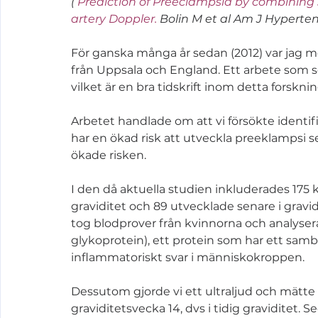
( 
Prediction of Preeclampsia by combining 
artery Doppler. 
Bolin M et al Am J Hypertens
För ganska många år sedan (2012) var jag m
från Uppsala och England. Ett arbete som 
vilket är en bra tidskrift inom detta forskn
Arbetet handlade om att vi försökte identif
har en ökad risk att utveckla preeklampsi se
ökade risken.
I den då aktuella studien inkluderades 175 
graviditet och 89 utvecklade senare i gravi
tog blodprover från kvinnorna och analyser
glykoprotein), ett protein som har ett sam
inflammatoriskt svar i människokroppen. 
Dessutom gjorde vi ett ultraljud och mätte n
graviditetsvecka 14, dvs i tidig graviditet. 