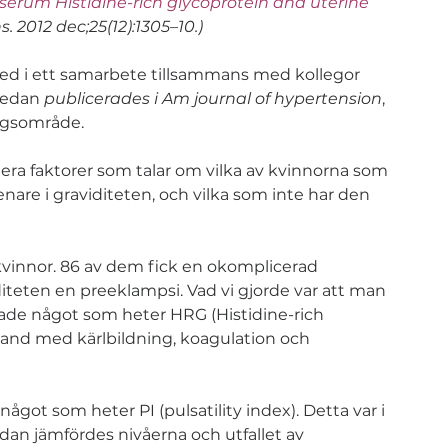
serum Histidine-rich glycoprotein and uterine 
. 2012 dec;25(12):1305–10.)
ed i ett samarbete tillsammans med kollegor 
sedan 
publicerades i Am journal of hypertension
, 
ingsområde. 
iera faktorer som talar om vilka av kvinnorna som 
nare i graviditeten, och vilka som inte har den 
kvinnor. 86 av dem fick en okomplicerad 
diteten en preeklampsi. Vad vi gjorde var att man 
ade något som heter HRG (Histidine-rich 
band med kärlbildning, koagulation och 
ågot som heter PI (pulsatility index). Detta var i 
Sedan jämfördes nivåerna och utfallet av 