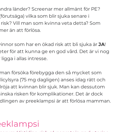
 andra länder? Screenar mer allmänt för PE? 
örutsäga) vilka som blir sjuka senare i 
 risk? Vill man som kvinna veta detta? Som 
er än att förlösa.
vinnor som har en ökad risk att bli sjuka är 
JA
! 
teter för att kunna ge en god vård. Det är vi nog 
igga i allas intresse.
l man försöka förebygga den så mycket som 
icylsyra (75 mg dagligen) anses idag rätt och 
röja att kvinnan blir sjuk. Man kan dessutom 
ska risken för komplikationer. Det är dock 
ndlingen av preeklampsi är att förlösa mamman. 
reeklampsi