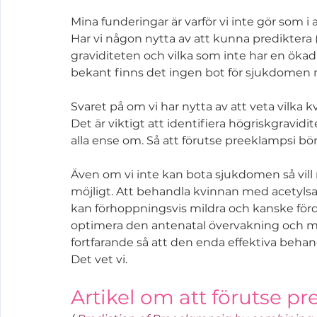
Mina funderingar är varför vi inte gör som i
Har vi någon nytta av att kunna prediktera (f
graviditeten och vilka som inte har en ökad
bekant finns det ingen bot för sjukdomen m
Svaret på om vi har nytta av att veta vilka k
Det är viktigt att identifiera högriskgravidi
alla ense om. Så att förutse preeklampsi bör l
Även om vi inte kan bota sjukdomen så vil
möjligt. Att behandla kvinnan med acetylsal
kan förhoppningsvis mildra och kanske förd
optimera den antenatal övervakning och min
fortfarande så att den enda effektiva beha
Det vet vi.
Artikel om att förutse p