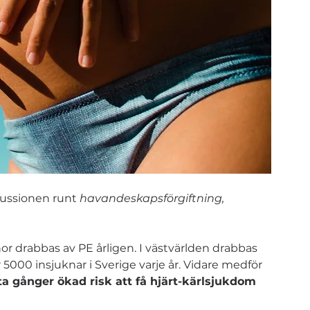
kussionen runt 
havandeskapsförgiftning, 
r drabbas av PE årligen. I västvärlden drabbas 
 5000 insjuknar i Sverige varje år. Vidare medför 
åtta gånger ökad risk att få hjärt-kärlsjukdom 