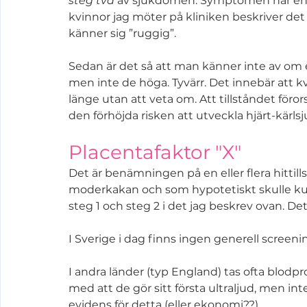
steg två
 av sjukdomen. Symptomen när en PE
kvinnor jag möter på kliniken beskriver det 
känner sig ”ruggig”.
Sedan är det så att man känner inte av om e
men inte de höga. Tyvärr. Det innebär att 
länge utan att veta om. Att tillståndet för
den förhöjda risken att utveckla hjärt-kärlsj
Placentafaktor "X"
Det är benämningen på en eller flera hittil
moderkakan och som hypotetiskt skulle kun
steg 1 och steg 2 i det jag beskrev ovan. Dett
I Sverige i dag finns ingen generell screeni
I andra länder (typ England) tas ofta blodpr
med att de gör sitt första ultraljud, men inte
evidens för detta (eller ekonomi??).